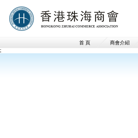
首 頁
商會介紹
;