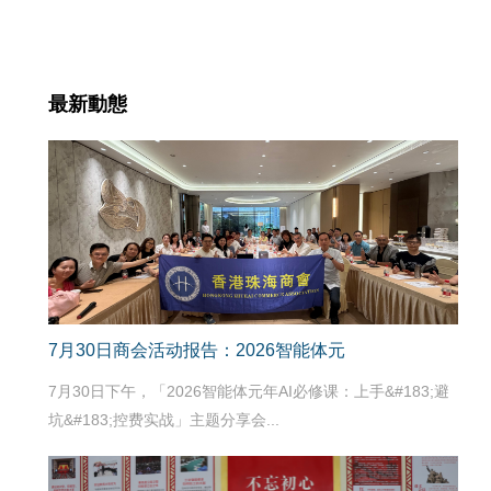
最新動態
7月30日商会活动报告：2026智能体元
7月30日下午，「2026智能体元年AI必修课：上手&#183;避
坑&#183;控费实战」主题分享会...